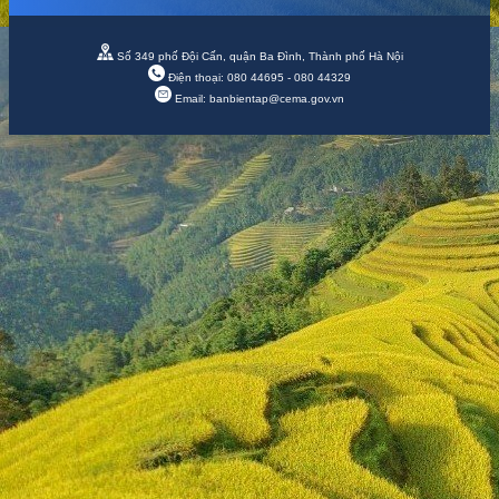
Số 349 phố Đội Cấn, quận Ba Đình, Thành phố Hà Nội
Điện thoại: 080 44695 - 080 44329
Email: banbientap@cema.gov.vn